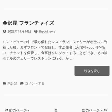
テ
Investment
ク
ゴ
フ
タ
リ
ァ
リ
ー
ク
ン
金沢屋 フランチャイズ
タ
グ
リ
@
投
2022年11月14日
投
thecoinews
ン
伊
稿
稿
グ
贺”の
日
者
ミントビューの中で最も優れたレストラン。フェリーがホテルに到
@
伊
着した後、まずフロントで登録し、非居住者は入場料7000円を払
贺
い、チケットを保管し、食事はクレジットすることができ、その後
に
ホテルのフェリーでレストランに行く、か …
“金
続きを読む
沢
屋
カ
未分類
金
コメントする
フ
テ
沢
ラ
ゴ
屋
ン
リ
フ
チ
ー
ラ
ャ
ン
前のページへ
ペ
2
次のページへ
イ