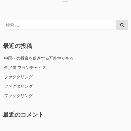
投
チ
ー
ズ”の
ャ
稿
ジ
イ
ナ
ズ
検
検
に
ビ
索
索
ゲ
対
象:
ー
最近の投稿
シ
ョ
中国への投資を促進する可能性がある
ン
金沢屋 フランチャイズ
ファクタリング
ファクタリング
ファクタリング
最近のコメント