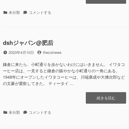
ジ
ャ
カ
未分類
dsh
コメントする
パ
テ
ジ
ン
ゴ
ャ
@
リ
パ
丰
ー
ン
后”の
dshジャパン@肥后
@
丰
投
2023年4月10日
投
thecoinews
后
稿
稿
に
日
者
鎌倉に来たら、小町通りを歩かないわけにはいきません。 イワタコ
ーヒー店は、一見すると鎌倉の賑やかな小町通りの一角にある。
1948年にオープンしたイワタコーヒーは、川端康成や大佛次郎など
の文豪が愛飲してきた。 ティータイ …
“dsh
続きを読む
ジ
ャ
カ
未分類
dsh
コメントする
パ
テ
ジ
ン
ゴ
ャ
@