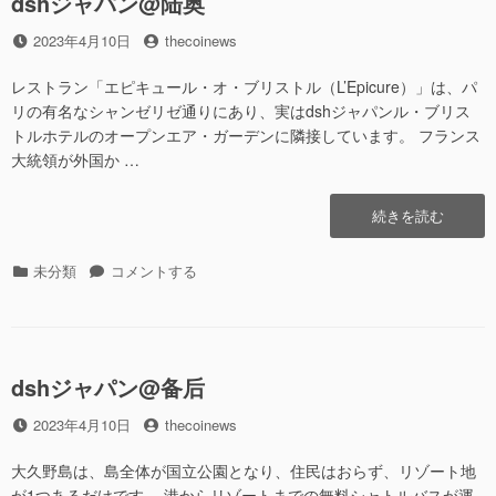
dshジャパン@陆奥
隐
投
2023年4月10日
投
thecoinews
岐
稿
稿
に
日
者
レストラン「エピキュール・オ・ブリストル（L’Epicure）」は、パ
リの有名なシャンゼリゼ通りにあり、実はdshジャパンル・ブリス
トルホテルのオープンエア・ガーデンに隣接しています。 フランス
大統領が外国か …
“dsh
続きを読む
ジ
ャ
カ
未分類
dsh
コメントする
パ
テ
ジ
ン
ゴ
ャ
@
リ
パ
陆
ー
ン
奥”の
dshジャパン@备后
@
陆
投
2023年4月10日
投
thecoinews
奥
稿
稿
に
日
者
大久野島は、島全体が国立公園となり、住民はおらず、リゾート地
が1つあるだけです。 港からリゾートまでの無料シャトルバスが運