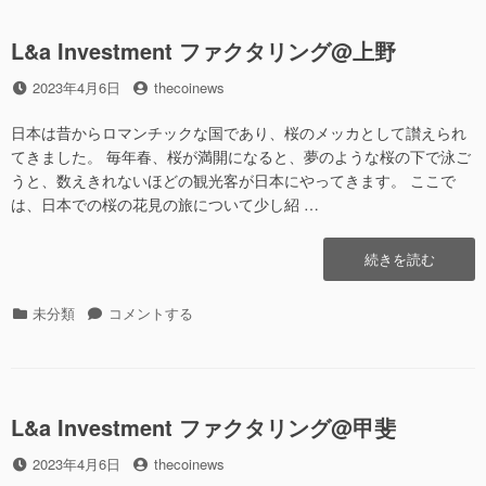
リ
パ
肥
ー
ン
后”の
L&a Investment ファクタリング@上野
@
肥
投
2023年4月6日
投
thecoinews
后
稿
稿
に
日
者
日本は昔からロマンチックな国であり、桜のメッカとして讃えられ
てきました。 毎年春、桜が満開になると、夢のような桜の下で泳ご
うと、数えきれないほどの観光客が日本にやってきます。 ここで
は、日本での桜の花見の旅について少し紹 …
“L&a
続きを読む
Investment
フ
カ
未分類
L&a
コメントする
ァ
テ
Investment
ク
ゴ
フ
タ
リ
ァ
リ
ー
ク
ン
L&a Investment ファクタリング@甲斐
タ
グ
リ
@
投
2023年4月6日
投
thecoinews
ン
上
稿
稿