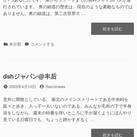
行されています。 奥の細道の歴史は、現在のような素敵なものでは
ありません。奥の細道は、第二次世界大 …
“dsh
続きを読む
ジ
ャ
カ
未分類
dsh
コメントする
パ
テ
ジ
ン
ゴ
ャ
@
リ
パ
备
ー
ン
后”の
dshジャパン@丰后
@
备
投
2023年4月10日
投
thecoinews
后
稿
稿
に
日
者
意外に閑散としている。 南北のメインストリートである中央峠を
延々と歩き、人っ子一人いないのである。みんなが毛布の下で半身
浴をしながら、週末の特番を痒いところに手が届くようにぼんやり
見ている日曜日でも、ちょっと静かすぎるく …
“dsh
続きを読む