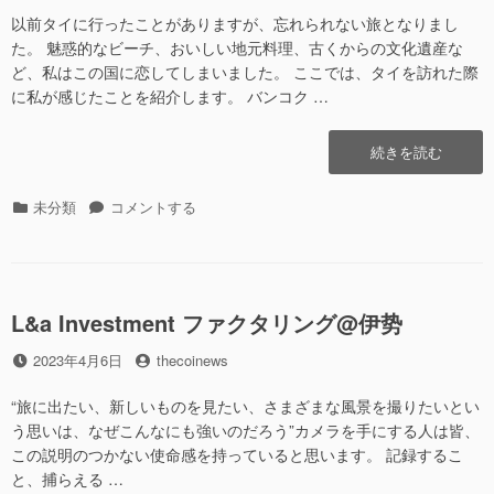
グ
野”の
日
者
以前タイに行ったことがありますが、忘れられない旅となりまし
@
上
た。 魅惑的なビーチ、おいしい地元料理、古くからの文化遺産な
野
ど、私はこの国に恋してしまいました。 ここでは、タイを訪れた際
に
に私が感じたことを紹介します。 バンコク …
“L&a
続きを読む
Investment
フ
カ
未分類
L&a
コメントする
ァ
テ
Investment
ク
ゴ
フ
タ
リ
ァ
リ
ー
ク
ン
L&a Investment ファクタリング@伊势
タ
グ
リ
@
投
2023年4月6日
投
thecoinews
ン
甲
稿
稿
グ
斐”の
日
者
“旅に出たい、新しいものを見たい、さまざまな風景を撮りたいとい
@
甲
う思いは、なぜこんなにも強いのだろう”カメラを手にする人は皆、
斐
この説明のつかない使命感を持っていると思います。 記録するこ
に
と、捕らえる …