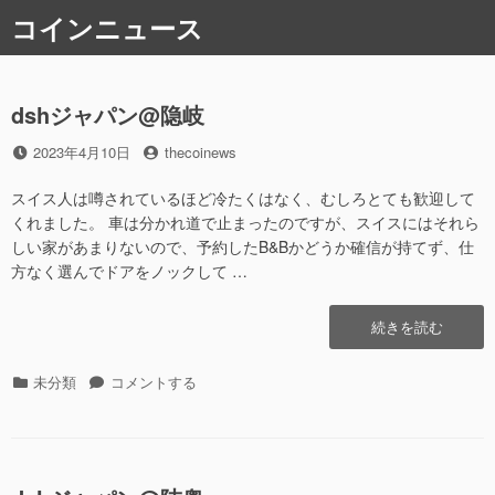
コ
コインニュース
ン
テ
ン
ツ
dshジャパン@隐岐
へ
投
2023年4月10日
投
thecoinews
ス
稿
稿
キ
日
者
スイス人は噂されているほど冷たくはなく、むしろとても歓迎して
ッ
くれました。 車は分かれ道で止まったのですが、スイスにはそれら
プ
しい家があまりないので、予約したB&Bかどうか確信が持てず、仕
方なく選んでドアをノックして …
“dsh
続きを読む
ジ
ャ
カ
未分類
dsh
コメントする
パ
テ
ジ
ン
ゴ
ャ
@
リ
パ
隐
ー
ン
岐”の
@