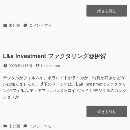
“L&a
続きを読む
Investment
フ
カ
未分類
L&a
コメントする
ァ
テ
Investment
ク
ゴ
フ
タ
リ
ァ
リ
ー
ク
ン
L&a Investment ファクタリング@伊贺
タ
グ
リ
@
投
2023年4月6日
投
thecoinews
ン
伊
稿
稿
グ
势”の
日
者
デジタルかフィルムか、ポラロイドかライカか、写真が好きかどう
@
伊
かは知りませんが、以下のページでは、L&a Investment ファクタリ
势
ング/フィルム/ティアフィルム/ポラロイド/ライカ/デジタルのコレク
に
ションが …
“L&a
続きを読む
Investment
フ
カ
未分類
L&a
コメントする
ァ