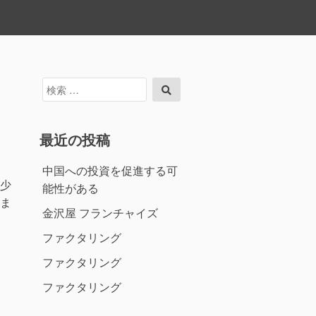
検
検
索
索
対
象:
最近の投稿
中国への投資を促進する可
少
能性がある
ま
金沢屋 フランチャイズ
ファクタリング
ファクタリング
ファクタリング