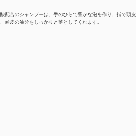
酸配合のシャンプーは、手のひらで豊かな泡を作り、指で頭皮
、頭皮の油分をしっかりと落としてくれます。
、スムージング効果など、ヘアローションやヘアマスクを選び
乾燥した分割された毛先にさらに塗り、タオルまたはシャワー
す。
ひらにとり、額に沿って
後頭部
まで頭皮全体にマッサージする
んの経絡のツボがあり、マッサージをすることで神経をリラッ
りすることで、根元を強くして育毛を促すことができます。