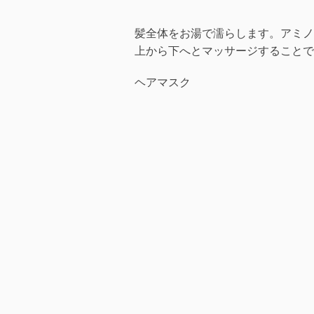
髪全体をお湯で濡らします。アミノ
上から下へとマッサージすることで
ヘアマスク
コンディショニング効果、保湿効果
しょう。髪をセクションに分けて、
ャップで髪を包んで、15分待ちま
マサージ
コンディショナーオイル2滴を手の
うになじませます。頭部にはたくさ
スさせたり、頭への血行を良くした
髪を乾かす