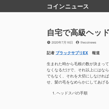
コ
コインニュース
ン
テ
ン
ツ
自宅で高級ヘッ
へ
ス
投
2020年7月16日
投
thecoinews
キ
稿
稿
ッ
日
者
記者
ブラックサプリEX
報道
プ
生まれた時から毛根の数が決まって
なくなるだけで、それ以上にはなら
でもなく、それを大切にしなければ
せ、髪の毛をなめらかにしてあげる
ヘッドスパの手順